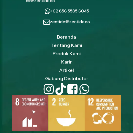
cs@zentide.co
+62 856 5585 6045
zentide@zentide.co
Beranda
Tentang Kami
Produk Kami
Karir
Artikel
Gabung Distributor